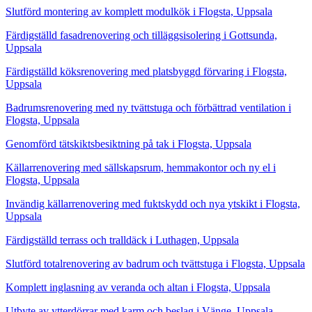
Slutförd montering av komplett modulkök i Flogsta, Uppsala
Färdigställd fasadrenovering och tilläggsisolering i Gottsunda,
Uppsala
Färdigställd köksrenovering med platsbyggd förvaring i Flogsta,
Uppsala
Badrumsrenovering med ny tvättstuga och förbättrad ventilation i
Flogsta, Uppsala
Genomförd tätskiktsbesiktning på tak i Flogsta, Uppsala
Källarrenovering med sällskapsrum, hemmakontor och ny el i
Flogsta, Uppsala
Invändig källarrenovering med fuktskydd och nya ytskikt i Flogsta,
Uppsala
Färdigställd terrass och tralldäck i Luthagen, Uppsala
Slutförd totalrenovering av badrum och tvättstuga i Flogsta, Uppsala
Komplett inglasning av veranda och altan i Flogsta, Uppsala
Utbyte av ytterdörrar med karm och beslag i Vänge, Uppsala,