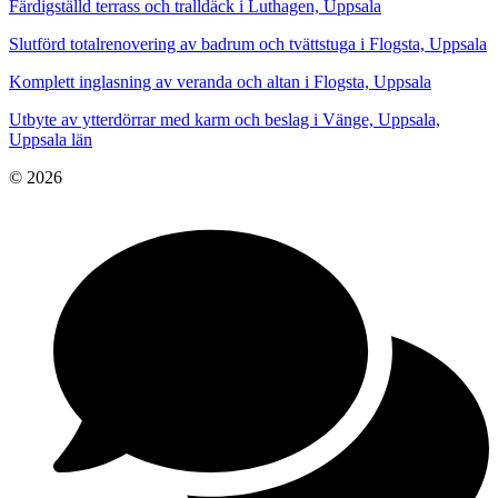
Färdigställd terrass och tralldäck i Luthagen, Uppsala
Slutförd totalrenovering av badrum och tvättstuga i Flogsta, Uppsala
Komplett inglasning av veranda och altan i Flogsta, Uppsala
Utbyte av ytterdörrar med karm och beslag i Vänge, Uppsala,
Uppsala län
© 2026