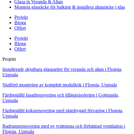
Glasa in Veranda & Altan
Montera glasräcke för balking & installera altanräcke i glas
Projekt
Blogg
Offert
Projekt
Blogg
Offert
Projekt
Installerade skjutbara glaspartier för veranda och altan i Flogsta,
Uppsala
Slutförd montering av komplett modulkök i Flogsta, Uppsala
Färdigställd fasadrenovering och tilläggsisolering i Gottsunda,
Uppsala
Färdigställd köksrenovering med platsbyggd förvaring i Flogsta,
Uppsala
Badrumsrenovering med ny tvättstuga och förbättrad ventilation i
Flogsta, Uppsala