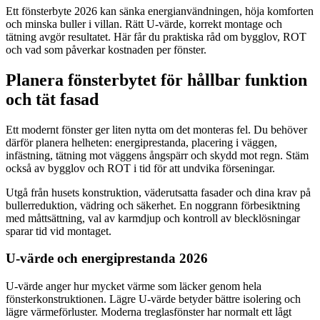
Ett fönsterbyte 2026 kan sänka energianvändningen, höja komforten
och minska buller i villan. Rätt U‑värde, korrekt montage och
tätning avgör resultatet. Här får du praktiska råd om bygglov, ROT
och vad som påverkar kostnaden per fönster.
Planera fönsterbytet för hållbar funktion
och tät fasad
Ett modernt fönster ger liten nytta om det monteras fel. Du behöver
därför planera helheten: energiprestanda, placering i väggen,
infästning, tätning mot väggens ångspärr och skydd mot regn. Stäm
också av bygglov och ROT i tid för att undvika förseningar.
Utgå från husets konstruktion, väderutsatta fasader och dina krav på
bullerreduktion, vädring och säkerhet. En noggrann förbesiktning
med måttsättning, val av karmdjup och kontroll av blecklösningar
sparar tid vid montaget.
U‑värde och energiprestanda 2026
U‑värde anger hur mycket värme som läcker genom hela
fönsterkonstruktionen. Lägre U‑värde betyder bättre isolering och
lägre värmeförluster. Moderna treglasfönster har normalt ett lågt