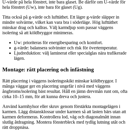
U‑värde på hela fönstret, inte bara glaset. Be därför om U‑värde för
hela fönstret (Uw), inte bara för glaset (Ug).
Titta också på g‑värde och lufttäthet. Ett lägre g‑värde släpper in
mindre solvärme, vilket kan vara bra i söderläge. Hög lufttäthet
minskar drag och kallras. Välj karmdjup som passar väggens
isolering så att köldbryggor minimeras.
Uw: prioriteras för energibesparing och komfort.
g‑värde: balansera solvinster och risk för övertemperatur.
Ljudreduktion: välj laminerat eller specialglas nära trafikerade
lägen.
Montage: rätt placering och infästning
Rätt placering i väggens isoleringsskikt minskar köldbryggor. I
många väggar ger en placering ungefär i nivå med väggens
ångbroms/isolering bäst resultat. Håll en jämn drevmån runt om, ofta
cirka 10–15 mm, för att kunna dreva och justera.
Använd karmhylsor eller skruv genom förstärkta montagelägen i
karmen. Lägg distansklossar under karmen så att lasten bärs utan att
karmen deformeras. Kontrollera lod, våg och diagonalmått innan
slutlig åtdragning. Montera fönsterbleck med tydlig lutning utåt och
rätt droppnäsa.