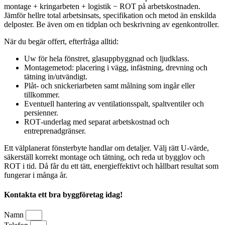
montage + kringarbeten + logistik − ROT på arbetskostnaden.
Jämför hellre total arbetsinsats, specifikation och metod än enskilda
delposter. Be även om en tidplan och beskrivning av egenkontroller.
När du begär offert, efterfråga alltid:
Uw för hela fönstret, glasuppbyggnad och ljudklass.
Montagemetod: placering i vägg, infästning, drevning och
tätning in/utvändigt.
Plåt- och snickeriarbeten samt målning som ingår eller
tillkommer.
Eventuell hantering av ventilationsspalt, spaltventiler och
persienner.
ROT‑underlag med separat arbetskostnad och
entreprenadgränser.
Ett välplanerat fönsterbyte handlar om detaljer. Välj rätt U‑värde,
säkerställ korrekt montage och tätning, och reda ut bygglov och
ROT i tid. Då får du ett tätt, energieffektivt och hållbart resultat som
fungerar i många år.
Kontakta ett bra byggföretag idag!
Namn