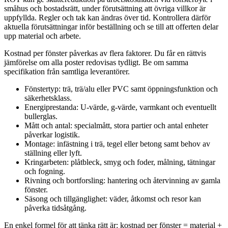
småhus och bostadsrätt, under förutsättning att övriga villkor är
uppfyllda. Regler och tak kan ändras över tid. Kontrollera därför
aktuella förutsättningar inför beställning och se till att offerten delar
upp material och arbete.
Kostnad per fönster påverkas av flera faktorer. Du får en rättvis
jämförelse om alla poster redovisas tydligt. Be om samma
specifikation från samtliga leverantörer.
Fönstertyp: trä, trä/alu eller PVC samt öppningsfunktion och
säkerhetsklass.
Energiprestanda: U‑värde, g‑värde, varmkant och eventuellt
bullerglas.
Mått och antal: specialmått, stora partier och antal enheter
påverkar logistik.
Montage: infästning i trä, tegel eller betong samt behov av
ställning eller lyft.
Kringarbeten: plåtbleck, smyg och foder, målning, tätningar
och fogning.
Rivning och bortforsling: hantering och återvinning av gamla
fönster.
Säsong och tillgänglighet: väder, åtkomst och resor kan
påverka tidsåtgång.
En enkel formel för att tänka rätt är: kostnad per fönster = material +