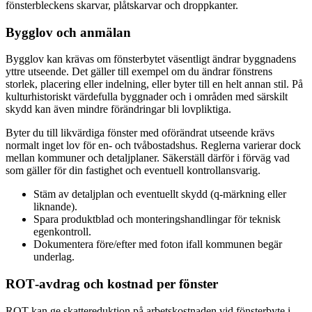
fönsterbleckens skarvar, plåtskarvar och droppkanter.
Bygglov och anmälan
Bygglov kan krävas om fönsterbytet väsentligt ändrar byggnadens
yttre utseende. Det gäller till exempel om du ändrar fönstrens
storlek, placering eller indelning, eller byter till en helt annan stil. På
kulturhistoriskt värdefulla byggnader och i områden med särskilt
skydd kan även mindre förändringar bli lovpliktiga.
Byter du till likvärdiga fönster med oförändrat utseende krävs
normalt inget lov för en- och tvåbostadshus. Reglerna varierar dock
mellan kommuner och detaljplaner. Säkerställ därför i förväg vad
som gäller för din fastighet och eventuell kontrollansvarig.
Stäm av detaljplan och eventuellt skydd (q‑märkning eller
liknande).
Spara produktblad och monteringshandlingar för teknisk
egenkontroll.
Dokumentera före/efter med foton ifall kommunen begär
underlag.
ROT‑avdrag och kostnad per fönster
ROT kan ge skattereduktion på arbetskostnaden vid fönsterbyte i