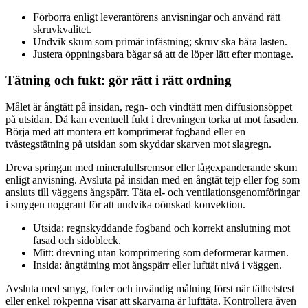
Förborra enligt leverantörens anvisningar och använd rätt
skruvkvalitet.
Undvik skum som primär infästning; skruv ska bära lasten.
Justera öppningsbara bågar så att de löper lätt efter montage.
Tätning och fukt: gör rätt i rätt ordning
Målet är ångtätt på insidan, regn- och vindtätt men diffusionsöppet
på utsidan. Då kan eventuell fukt i drevningen torka ut mot fasaden.
Börja med att montera ett komprimerat fogband eller en
tvåstegstätning på utsidan som skyddar skarven mot slagregn.
Dreva springan med mineralullsremsor eller lågexpanderande skum
enligt anvisning. Avsluta på insidan med en ångtät tejp eller fog som
ansluts till väggens ångspärr. Täta el- och ventilationsgenomföringar
i smygen noggrant för att undvika oönskad konvektion.
Utsida: regnskyddande fogband och korrekt anslutning mot
fasad och sidobleck.
Mitt: drevning utan komprimering som deformerar karmen.
Insida: ångtätning mot ångspärr eller lufttät nivå i väggen.
Avsluta med smyg, foder och invändig målning först när täthetstest
eller enkel rökpenna visar att skarvarna är lufttäta. Kontrollera även