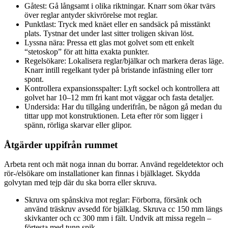
Gåtest: Gå långsamt i olika riktningar. Knarr som ökar tvärs
över reglar antyder skivrörelse mot reglar.
Punktlast: Tryck med knäet eller en sandsäck på misstänkt
plats. Tystnar det under last sitter troligen skivan löst.
Lyssna nära: Pressa ett glas mot golvet som ett enkelt
“stetoskop” för att hitta exakta punkter.
Regelsökare: Lokalisera reglar/bjälkar och markera deras läge.
Knarr intill regelkant tyder på bristande infästning eller torr
spont.
Kontrollera expansionsspalter: Lyft sockel och kontrollera att
golvet har 10–12 mm fri kant mot väggar och fasta detaljer.
Undersida: Har du tillgång underifrån, be någon gå medan du
tittar upp mot konstruktionen. Leta efter rör som ligger i
spänn, rörliga skarvar eller glipor.
Åtgärder uppifrån rummet
Arbeta rent och mät noga innan du borrar. Använd regeldetektor och
rör-/elsökare om installationer kan finnas i bjälklaget. Skydda
golvytan med tejp där du ska borra eller skruva.
Skruva om spånskiva mot reglar: Förborra, försänk och
använd träskruv avsedd för bjälklag. Skruva cc 150 mm längs
skivkanter och cc 300 mm i fält. Undvik att missa regeln –
förtesta med tunn spik.