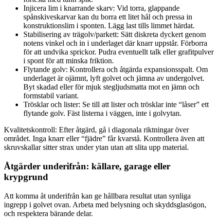
Injicera lim i knarrande skarv: Vid torra, glappande
spånskiveskarvar kan du borra ett litet hål och pressa in
konstruktionslim i sponten. Lägg last tills limmet härdat.
Stabilisering av trägolv/parkett: Sätt diskreta dyckert genom
notens vinkel och in i underlaget där knarr uppstår. Förborra
för att undvika sprickor. Pudra eventuellt talk eller grafitpulver
i spont för att minska friktion.
Flytande golv: Kontrollera och åtgärda expansionsspalt. Om
underlaget är ojämnt, lyft golvet och jämna av undergolvet.
Byt skadad eller för mjuk stegljudsmatta mot en jämn och
formstabil variant.
Trösklar och lister: Se till att lister och trösklar inte “låser” ett
flytande golv. Fäst listerna i väggen, inte i golvytan.
Kvalitetskontroll: Efter åtgärd, gå i diagonala riktningar över
området. Inga knarr eller “fjädre” får kvarstå. Kontrollera även att
skruvskallar sitter strax under ytan utan att slita upp material.
Åtgärder underifrån: källare, garage eller
krypgrund
Att komma åt underifrån kan ge hållbara resultat utan synliga
ingrepp i golvet ovan. Arbeta med belysning och skyddsglasögon,
och respektera bärande delar.