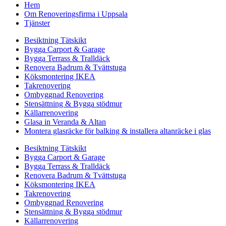
Hem
Om Renoveringsfirma i Uppsala
Tjänster
Besiktning Tätskikt
Bygga Carport & Garage
Bygga Terrass & Tralldäck
Renovera Badrum & Tvättstuga
Köksmontering IKEA
Takrenovering
Ombyggnad Renovering
Stensättning & Bygga stödmur
Källarrenovering
Glasa in Veranda & Altan
Montera glasräcke för balking & installera altanräcke i glas
Besiktning Tätskikt
Bygga Carport & Garage
Bygga Terrass & Tralldäck
Renovera Badrum & Tvättstuga
Köksmontering IKEA
Takrenovering
Ombyggnad Renovering
Stensättning & Bygga stödmur
Källarrenovering