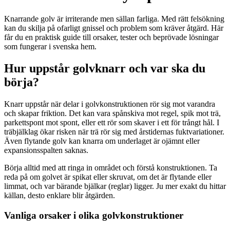
Knarrande golv är irriterande men sällan farliga. Med rätt felsökning
kan du skilja på ofarligt gnissel och problem som kräver åtgärd. Här
får du en praktisk guide till orsaker, tester och beprövade lösningar
som fungerar i svenska hem.
Hur uppstår golvknarr och var ska du
börja?
Knarr uppstår när delar i golvkonstruktionen rör sig mot varandra
och skapar friktion. Det kan vara spånskiva mot regel, spik mot trä,
parkettspont mot spont, eller ett rör som skaver i ett för trångt hål. I
träbjälklag ökar risken när trä rör sig med årstidernas fuktvariationer.
Även flytande golv kan knarra om underlaget är ojämnt eller
expansionsspalten saknas.
Börja alltid med att ringa in området och förstå konstruktionen. Ta
reda på om golvet är spikat eller skruvat, om det är flytande eller
limmat, och var bärande bjälkar (reglar) ligger. Ju mer exakt du hittar
källan, desto enklare blir åtgärden.
Vanliga orsaker i olika golvkonstruktioner