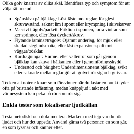
Olika golv knarrar av olika skäl. Identifiera typ och symptom för att
välja rätt metod.
Spånskiva på bjälklag: Löst fäste mot reglar, för glest
skruvavstånd, saknat lim i spont eller krympning i skivskarvar.
Massivt trägolv/parkett: Friktion i sponten, torra vintrar som
ger springor, eller lösa dyckert/skruv.
Flytande laminat/trägolv: Ojämnt underlag, för mjuk eller
skadad stegljudsmatta, eller låst expansionsspalt mot
väggar/trösklar.
Rördragningar: Värme- eller vattenrör som går genom
bjälklag kan skava i hålkanten eller i genomföringsskydd.
Understöd och bärighet: Underdimensionerat bjälklag, svikt
eller saknade mellanreglar gör att golvet rör sig och gnisslar.
Tecken att notera: knarr som försvinner när du lastar en punkt tyder
ofta på bristande infästning, medan knäppljud i takt med
värmesystem kan peka på rör som rör sig.
Enkla tester som lokaliserar ljudkällan
Testa metodiskt och dokumentera. Markera med tejp var du hör
ljudet och hur det uppstår. Använd gärna två personer: en som går,
en som lyssnar och känner efter.