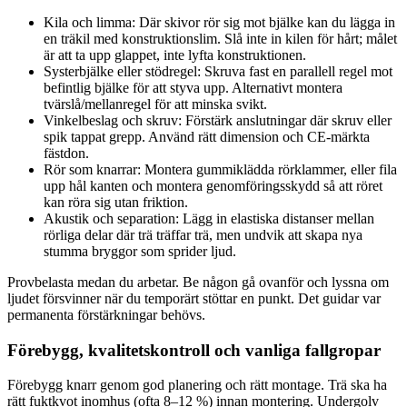
Kila och limma: Där skivor rör sig mot bjälke kan du lägga in
en träkil med konstruktionslim. Slå inte in kilen för hårt; målet
är att ta upp glappet, inte lyfta konstruktionen.
Systerbjälke eller stödregel: Skruva fast en parallell regel mot
befintlig bjälke för att styva upp. Alternativt montera
tvärslå/mellanregel för att minska svikt.
Vinkelbeslag och skruv: Förstärk anslutningar där skruv eller
spik tappat grepp. Använd rätt dimension och CE-märkta
fästdon.
Rör som knarrar: Montera gummiklädda rörklammer, eller fila
upp hål kanten och montera genomföringsskydd så att röret
kan röra sig utan friktion.
Akustik och separation: Lägg in elastiska distanser mellan
rörliga delar där trä träffar trä, men undvik att skapa nya
stumma bryggor som sprider ljud.
Provbelasta medan du arbetar. Be någon gå ovanför och lyssna om
ljudet försvinner när du temporärt stöttar en punkt. Det guidar var
permanenta förstärkningar behövs.
Förebygg, kvalitetskontroll och vanliga fallgropar
Förebygg knarr genom god planering och rätt montage. Trä ska ha
rätt fuktkvot inomhus (ofta 8–12 %) innan montering. Undergolv