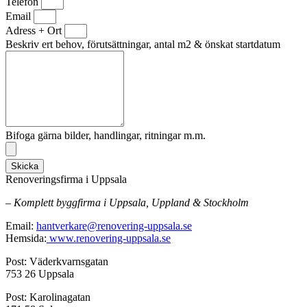
Telefon
Email
Adress + Ort
Beskriv ert behov, förutsättningar, antal m2 & önskat startdatum
Bifoga gärna bilder, handlingar, ritningar m.m.
Skicka
Renoveringsfirma i Uppsala
– Komplett byggfirma i Uppsala, Uppland & Stockholm
Email:
hantverkare@renovering-uppsala.se
Hemsida:
www.renovering-uppsala.se
Post: Väderkvarnsgatan
753 26 Uppsala
Post: Karolinagatan