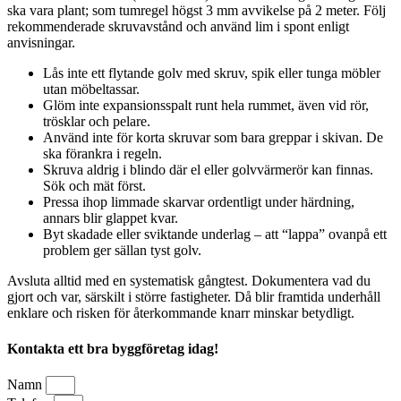
ska vara plant; som tumregel högst 3 mm avvikelse på 2 meter. Följ
rekommenderade skruvavstånd och använd lim i spont enligt
anvisningar.
Lås inte ett flytande golv med skruv, spik eller tunga möbler
utan möbeltassar.
Glöm inte expansionsspalt runt hela rummet, även vid rör,
trösklar och pelare.
Använd inte för korta skruvar som bara greppar i skivan. De
ska förankra i regeln.
Skruva aldrig i blindo där el eller golvvärmerör kan finnas.
Sök och mät först.
Pressa ihop limmade skarvar ordentligt under härdning,
annars blir glappet kvar.
Byt skadade eller sviktande underlag – att “lappa” ovanpå ett
problem ger sällan tyst golv.
Avsluta alltid med en systematisk gångtest. Dokumentera vad du
gjort och var, särskilt i större fastigheter. Då blir framtida underhåll
enklare och risken för återkommande knarr minskar betydligt.
Kontakta ett bra byggföretag idag!
Namn